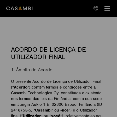
Skip
Open
to
navigation
content
language
navigation
ACORDO DE LICENÇA DE
UTILIZADOR FINAL
1. Âmbito do Acordo
O presente Acordo de Licença de Utilizador Final
(“
Acordo
”) contém termos e condições entre a
Casambi Technologies Oy, constituída e existente
nos termos das leis da Finlândia, com a sua sede
em Jungin Aukio 1 E, 02600 Espoo, Finlândia (ID
2418753-5, “
Casambi
” ou «
nós
”) e o Utilizador
final (“
Utilizador
” ou “
você
”), relativamente ao seu