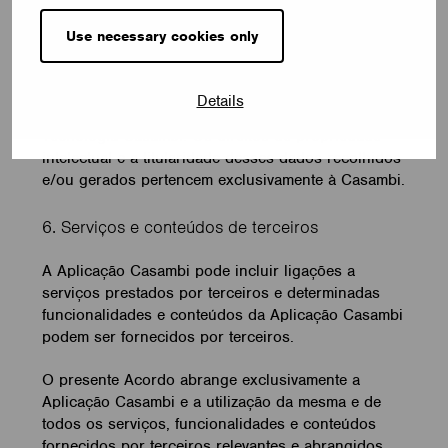
efeitos das nossas operações comerciais. A
Casambi tem o direito de recolher e gerar tais
Use necessary cookies only
dados e estatísticas anónimos a partir de dados
relativos ao seu registo e utilização da Aplicação
Casambi, dos Serviços e de quaisquer outros
Details
produtos e/ou serviços que fazem parte da
Tecnologia Casambi. Os direitos de propriedade
intelectual e a titularidade desses dados recolhidos
e/ou gerados pertencem exclusivamente à Casambi.
6. Serviços e conteúdos de terceiros
A Aplicação Casambi pode incluir ligações a
serviços prestados por terceiros e determinadas
funcionalidades e conteúdos da Aplicação Casambi
podem ser fornecidos por terceiros.
O presente Acordo abrange exclusivamente a
Aplicação Casambi e a utilização da mesma e de
todos os serviços, funcionalidades e conteúdos
fornecidos por terceiros relevantes e abrangidos