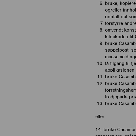
bruke, kopiere
og/eller innho
unntatt det som
forstyrre andr
omvendt konstr
kildekoden til 
bruke Casambi-
søppelpost, sp
massemelding
få tilgang til
applikasjonen
bruke Casambi
bruke Casambi-
forretningshem
tredjeparts pr
bruke Casambi-
eller
14. bruke Casambi-