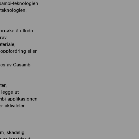
asambi-teknologien
teknologien,
orsøke å utlede
erav
eriale,
oppfordring eller
eres av Casambi-
ter,
 legge ut
ambi-applikasjonen
 aktiviteter
m, skadelig