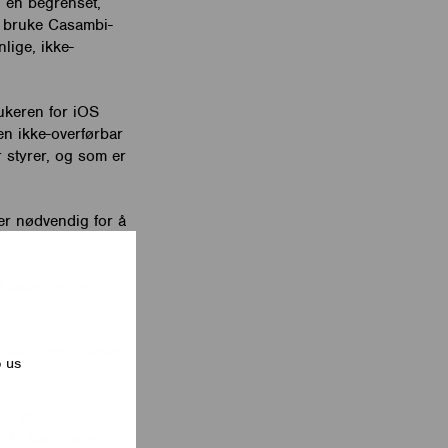
 en begrenset,
 å bruke Casambi-
lige, ikke-
rukeren for iOS
en ikke-overførbar
 styrer, og som er
er nødvendig for å
å laste ned og
r vilkårene i denne
ov, er Casambi, ikke
likasjonen og/eller
p us
e eller fjerne
. Vi kan gjøre