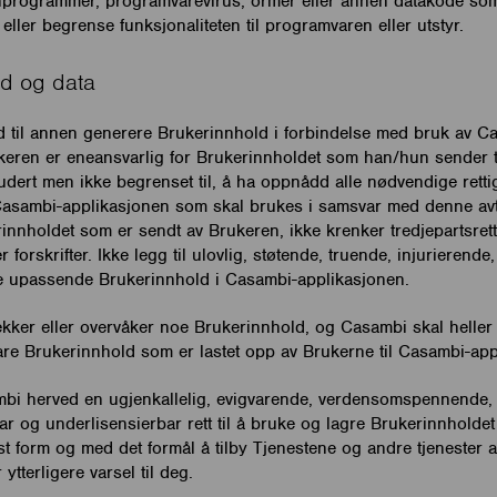
programmer, programvarevirus, ormer eller annen datakode som 
 eller begrense funksjonaliteten til programvaren eller utstyr.
ld og data
id til annen generere Brukerinnhold i forbindelse med bruk av C
keren er eneansvarlig for Brukerinnholdet som han/hun sender t
udert men ikke begrenset til, å ha oppnådd alle nødvendige retti
til Casambi-applikasjonen som skal brukes i samsvar med denne av
rinnholdet som er sendt av Brukeren, ikke krenker tredjepartsretti
r forskrifter. Ikke legg til ulovlig, støtende, truende, injurieren
e upassende Brukerinnhold i Casambi-applikasjonen.
kker eller overvåker noe Brukerinnhold, og Casambi skal heller
vare Brukerinnhold som er lastet opp av Brukerne til Casambi-app
bi herved en ugjenkallelig, evigvarende, verdensomspennende, i
rbar og underlisensierbar rett til å bruke og lagre Brukerinnholdet
t form og med det formål å tilby Tjenestene og andre tjenester 
tterligere varsel til deg.