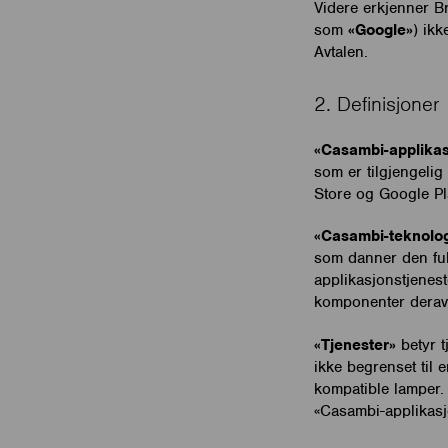
Videre erkjenner Br
som
«Google»
) ikk
Avtalen.
2. Definisjoner
«Casambi-applikas
som er tilgjengelig
Store og Google Pl
«Casambi-teknolog
som danner den full
applikasjonstjenest
komponenter derav
«Tjenester»
betyr t
ikke begrenset til 
kompatible lamper. 
«Casambi-applikasj