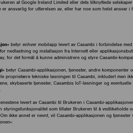
ukeren at Google Ireland Limited eller dets tilknyttede selskaper
e er ansvarlig for utførelsen av, eller har noe som helst ansvar i
jon»
betyr enhver mobilapp levert av Casambi i forbindelse med
 for nedlastning og installasjon fra Internett eller applikasjonsb
ay, for det formål å kunne administrere og styre Casambi-kompat
i»
betyr Casambi-applikasjonen, tjenester, andre komponenter og
e proprietære tekniske løsningen til Casambi, inkludert men ikk
ene, skybaserte tjenester, Casambis IoT-løsninger og eventuelle
.
jenestene levert av Casambi til Brukeren i Casambi-applikasjonen
en styringsfunksjonalitet som tillater Brukeren til å vedlikeholde
Om ikke annet er nevnt, vil Casambi-applikasjonen og tjenester v
onen».