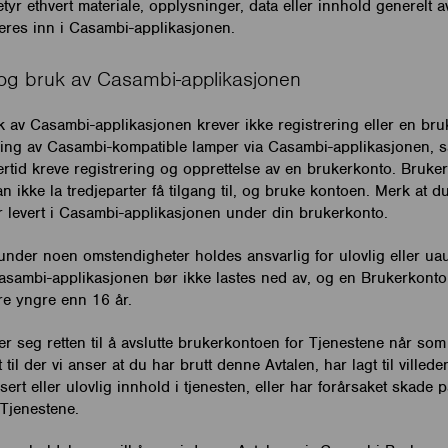
tyr ethvert materiale, opplysninger, data eller innhold generelt 
teres inn i Casambi-applikasjonen.
r og bruk av Casambi-applikasjonen
k av Casambi-applikasjonen krever ikke registrering eller en bru
ring av Casambi-kompatible lamper via Casambi-applikasjonen, 
lertid kreve registrering og opprettelse av en brukerkonto. Bruke
n ikke la tredjeparter få tilgang til, og bruke kontoen. Merk at d
er levert i Casambi-applikasjonen under din brukerkonto.
nder noen omstendigheter holdes ansvarlig for ulovlig eller uau
asambi-applikasjonen bør ikke lastes ned av, og en Brukerkonto 
re yngre enn 16 år.
 seg retten til å avslutte brukerkontoen for Tjenestene når som 
il der vi anser at du har brutt denne Avtalen, har lagt til villed
ert eller ulovlig innhold i tjenesten, eller har forårsaket skade p
Tjenestene.