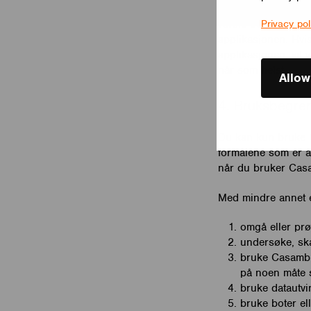
modifiseringer elle
varsle deg om dette
Privacy pol
applikasjonen. Hvi
applikasjonen, vil 
når som helst.
Allow
4. Bruksbegre
Du kan kun bruke C
formålene som er a
når du bruker Casa
Med mindre annet er 
omgå eller prø
undersøke, ska
bruke Casambi-
på noen måte s
bruke datautvi
bruke boter el