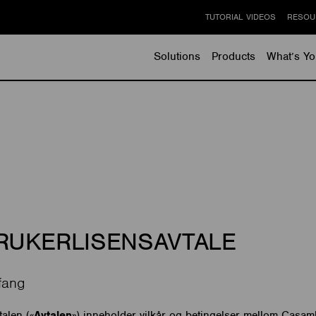
TUTORIAL VIDEOS
RESOU
Solutions
Products
What’s Yo
RUKERLISENSAVTALE
fang
talen («
Avtalen
») inneholder vilkår og betingelser mellom Casa