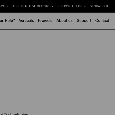
RCES
REPRESENTATIVE DIRECTORY
REP PORTAL LOGIN
GLOBAL SITE
ur Role?
Verticals
Projects
About us
Support
Contact
mbi Technologies