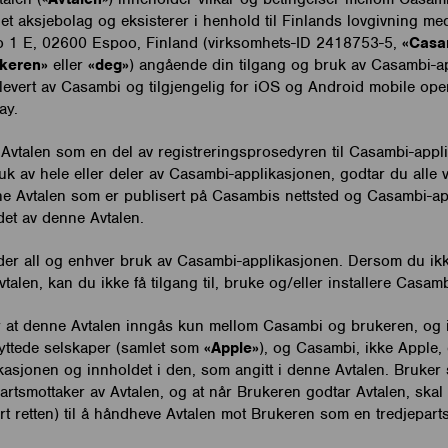
l et aksjebolag og eksisterer i henhold til Finlands lovgivning m
o 1 E, 02600 Espoo, Finland (virksomhets-ID 2418753-5,
«Casa
keren»
eller
«deg»
) angående din tilgang og bruk av Casambi-a
 levert av Casambi og tilgjengelig for iOS og Android mobile ope
ay.
Avtalen som en del av registreringsprosedyren til Casambi-appli
bruk av hele eller deler av Casambi-applikasjonen, godtar du alle 
ne Avtalen som er publisert på Casambis nettsted og Casambi-ap
et av denne Avtalen.
der all og enhver bruk av Casambi-applikasjonen. Dersom du ikk
vtalen, kan du ikke få tilgang til, bruke og/eller installere Casam
r at denne Avtalen inngås kun mellom Casambi og brukeren, og
lknyttede selskaper (samlet som
«Apple»
), og Casambi, ikke Apple, 
asjonen og innholdet i den, som angitt i denne Avtalen. Bruker 
artsmottaker av Avtalen, og at når Brukeren godtar Avtalen, skal 
rt retten) til å håndheve Avtalen mot Brukeren som en tredjepart