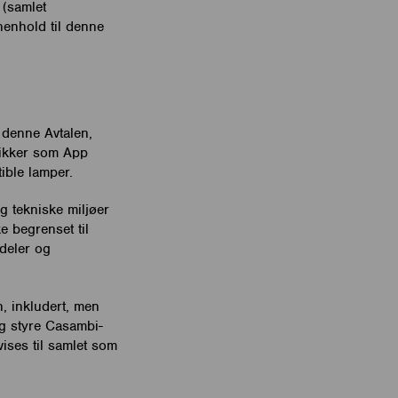
 (samlet
 henhold til denne
 denne Avtalen,
utikker som App
ible lamper.
 tekniske miljøer
e begrenset til
 deler og
, inkludert, men
 og styre Casambi-
ises til samlet som