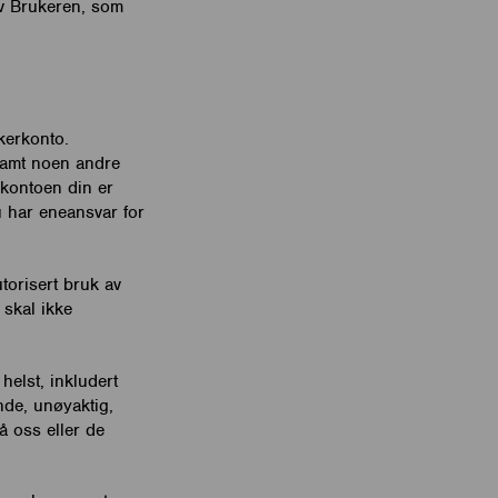
av Brukeren, som
kerkonto.
samt noen andre
rkontoen din er
u har eneansvar for
torisert bruk av
skal ikke
helst, inkludert
ende, unøyaktig,
å oss eller de