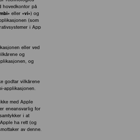
ed hovedkontor på
mbi»
eller
«vi»
) og
pplikasjonen (som
rativsystemer i App
kasjonen eller ved
vilkårene og
plikasjonen, og
e godtar vilkårene
bi-applikasjonen.
 ikke med Apple
er eneansvarlig for
samtykker i at
Apple ha rett (og
smottaker av denne.