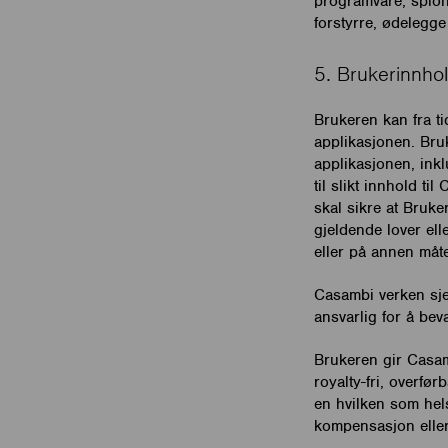
programvare, spion
forstyrre, ødelegge
5. Brukerinnho
Brukeren kan fra t
applikasjonen. Bru
applikasjonen, inkl
til slikt innhold 
skal sikre at Bruke
gjeldende lover elle
eller på annen måt
Casambi verken sje
ansvarlig for å be
Brukeren gir Casam
royalty-fri, overfø
en hvilken som hels
kompensasjon eller y