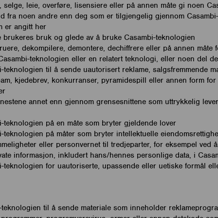
, selge, leie, overføre, lisensiere eller på annen måte gi noen C
ld fra noen andre enn deg som er tilgjengelig gjennom Casambi-
 er angitt her
e brukeres bruk og glede av å bruke Casambi-teknologien
uere, dekompilere, demontere, dechiffrere eller på annen måte f
Casambi-teknologien eller en relatert teknologi, eller noen del d
teknologien til å sende uautorisert reklame, salgsfremmende mat
am, kjedebrev, konkurranser, pyramidespill eller annen form for 
er
 tjenestene annet enn gjennom grensesnittene som uttrykkelig lev
-teknologien på en måte som bryter gjeldende lover
teknologien på måter som bryter intellektuelle eiendomsrettighe
meligheter eller personvernet til tredjeparter, for eksempel ved å
ivate informasjon, inkludert hans/hennes personlige data, i Cas
teknologien for uautoriserte, upassende eller uetiske formål eller
teknologien til å sende materiale som inneholder reklameprogra