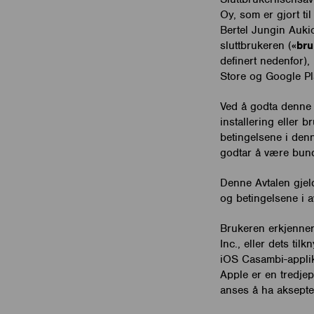
Oy, som er gjort ti
Bertel Jungin Auki
sluttbrukeren (
«bru
definert nedenfor),
Store og Google Pl
Ved å godta denne 
installering eller 
betingelsene i den
godtar å være bund
Denne Avtalen gjel
og betingelsene i a
Brukeren erkjenne
Inc., eller dets ti
iOS Casambi-applik
Apple er en tredjep
anses å ha aksepte