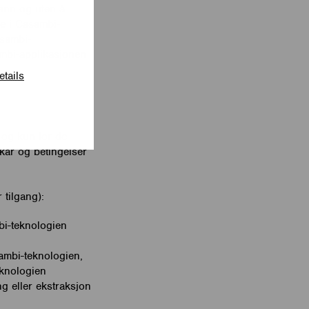
jønn og uten å
ne i Casambi-
asambi-
sambi-applikasjonen
etails
 og kun for de
kår og betingelser
 tilgang):
bi-teknologien
ambi-teknologien,
eknologien
g eller ekstraksjon