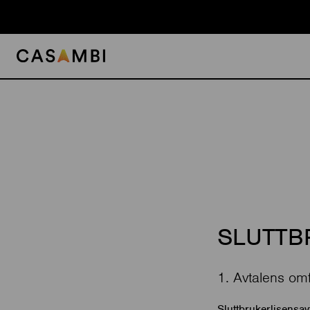
Skip
to
content
SLUTTB
1. Avtalens om
Sluttbrukerlisensav