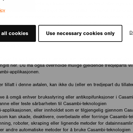
r endringer i Casambi-applikasjonen når som helst etter eget sk
, forutsatt at slike endringer ikke vesentlig reduserer funksjone
icy
s vi innfører endringer som vesentlig reduserer funksjonene i C
vi varsle deg på forhånd. Du har rett til å avslutte bruken av Ca
D
 all cookies
Use necessary cookies only
nsninger
asambi-applikasjonen i samsvar med vilkårene i denne avtalen,
ngitt her. Du må også overholde mulige gjeldende tredjeparts vil
mbi-applikasjonen.
tillatt i denne avtalen, kan ikke du (eller en tredjepart du tillater
ve å omgå enhver bruksstyring eller antikopifunksjoner i Casam
nne eller teste sårbarheten til Casambi-teknologien
applikasjonen, eller innholdet som er tilgjengelig gjennom Cas
om kan skade, deaktivere, overbelaste eller forringe Casambi-t
nning, roboter, skraping eller lignende metoder for datainnsamlin
ler andre automatiske metoder for å bruke Casambi-teknologien