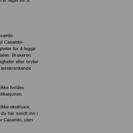
er laget for å
asambi-
il Casambi-
gheter for å legge
talen. Brukeren
gheter eller bryter
de, ærekrenkende
 ikke holdes
likasjonen.
kke-eksklusiv,
 du har sendt inn i
av Casambi, uten