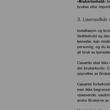
«Brukerinnhold»
be
brukes eller impor
3. Lisensvilkå
Installasjon og bru
Vedlikehold og sty
tjenester, kan imid
personlig, og du ka
all bruk av tjenest
Casambi skal ikke u
din brukerkonto. C
opprettes av Bruke
Casambi forbeholder
men ikke begrenset t
upassende, uautoris
andre Brukerne av 